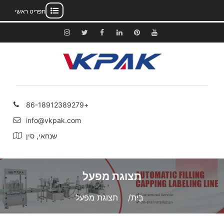
תפריט ראשי
לג
תוכן
יוטיוב
פינטרסט
לינקדאין
פייסבוק
לְצַפְצֵף
אינסטגרם
+86-18912389279
info@vkpak.com
שנחאי, סין
תצוגת מפעל
בַּיִת
תצוגת מפעל