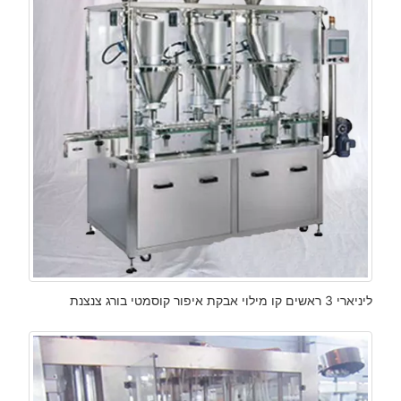
ליניארי 3 ראשים קו מילוי אבקת איפור קוסמטי בורג צנצנת