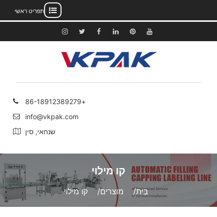
תפריט ראשי
לג
תוכן
יוטיוב
פינטרסט
לינקדאין
פייסבוק
לְצַפְצֵף
אינסטגרם
+86-18912389279
info@vkpak.com
שנחאי, סין
קו מילוי
בַּיִת
מוצרים
קו מילוי