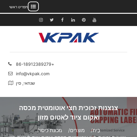
תפריט ראשי
לג
תוכן
יוטיוב
פינטרסט
לינקדאין
פייסבוק
לְצַפְצֵף
אינסטגרם
+86-18912389279
info@vkpak.com
שנחאי, סין
צנצנות זכוכית חצי אוטומטית מכסה
ואקום ציוד לאטום מזון
בַּיִת
מוצרים
מכונת כיסוי