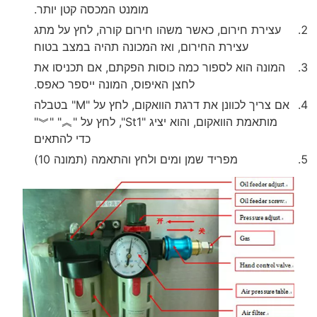
מומנט המכסה קטן יותר.
עצירת חירום, כאשר משהו חירום קורה, לחץ על מתג
עצירת החירום, ואז המכונה תהיה במצב בטוח
המונה הוא לספור כמה כוסות הפקתם, אם תכניסו את
לחצן האיפוס, המונה ייספר כאפס.
אם צריך לכוונן את דרגת הוואקום, לחץ על "M" בטבלה
מותאמת הוואקום, והוא יציג "St1", לחץ על "︽" "︾"
כדי להתאים
מפריד שמן ומים ולחץ והתאמה (תמונה 10)