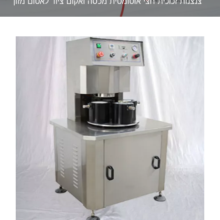
צנצנות זכוכית חצי אוטומטית מכסה ואקום ציוד לאטום מזון