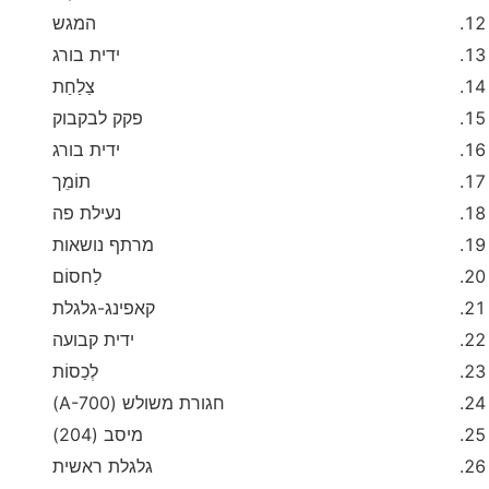
המגש
ידית בורג
צַלַחַת
פקק לבקבוק
ידית בורג
תוֹמֵך
נעילת פה
מרתף נושאות
לַחסוֹם
קאפינג-גלגלת
ידית קבועה
לְכַסוֹת
חגורת משולש (A-700)
מיסב (204)
גלגלת ראשית