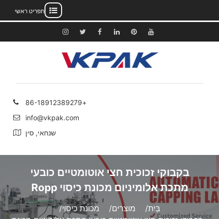
תפריט ראשי
לג
תוכן
יוטיוב
פינטרסט
לינקדאין
פייסבוק
לְצַפְצֵף
אינסטגרם
+86-18912389279
info@vkpak.com
שנחאי, סין
בקבוקי זכוכית חצי אוטומטיים כובעי
מתכת אלומיניום מכונת כיסוי Ropp
בַּיִת
מוצרים
מכונת כיסוי