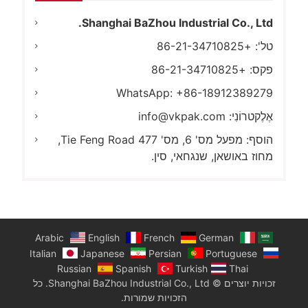
Shanghai BaZhou Industrial Co., Ltd.
טל': +86-21-34710825
פקס: +86-21-34710825
WhatsApp: +86-18912389279
אֶלֶקטרוֹנִי:
info@vkpak.com
הוסף: מפעל מס' 6, מס' 477 Tie Feng Road,
מחוז באושאן, שנגחאי, סין.
Arabic
English
French
German
Italian
Japanese
Persian
Portuguese
Russian
Spanish
Turkish
Thai
זכויות יוצרים © Shanghai BaZhou Industrial Co., Ltd. כל
הזכויות שמורות.