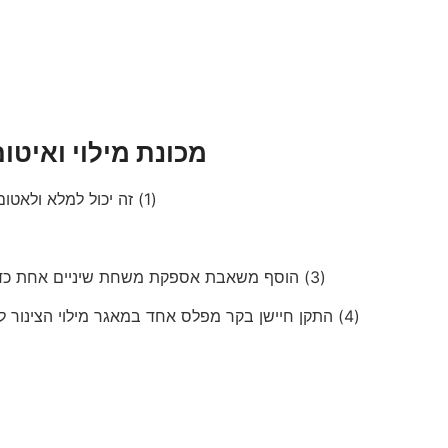
מכונת מילוי ואיטו
(1) זה יכול למלא ולאטום צינורות בגודל שונה (זהה לדגימות): 15, 25, 45, 110 ו- 130 גרם.
(3) הוסף משאבת אספקת משחת שיניים אחת כדי להעביר את כמות משחת השיניים למאגר המילוי ממיכל האחסון.
(4) התקן חיישן בקר מפלס אחד במאגר מילוי הצינור