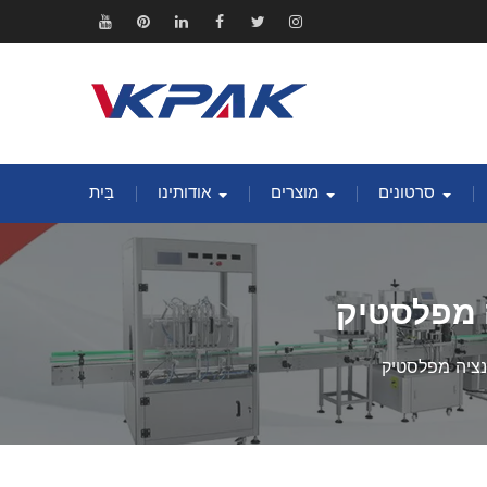
אינסטגרם
לְצַפְצֵף
פייסבוק
לינקדאין
פינטרסט
יוטיוב
סרטונים
מוצרים
אודותינו
בַּיִת
ה מפלסטיק
ינציה מפלסטיק