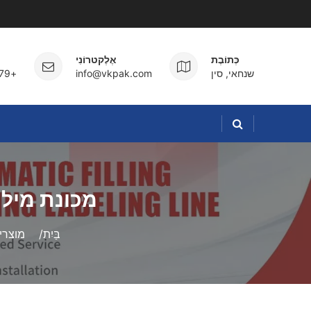
לג
תוכן
כְּתוֹבֶת
אֶלֶקטרוֹנִי
שנחאי, סין
info@vkpak.com
+86-18912389279
מכונת מילו
בַּיִת
מוצרי