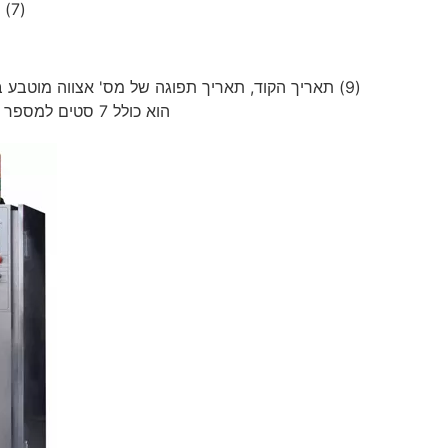
(7) זה יכול לאטום ולחתוך את הקצה להיות בצורת קצה מעוגל למחצה.
הוא כולל 7 סטים למספר "0-9", 4 סטים של אותיות אותיות ו-3 סטים של סמל התו "-"מקף.