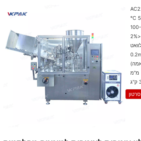
2
רטון