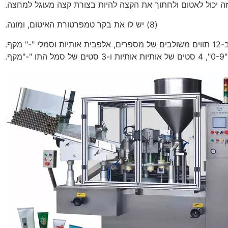
(8) יש לו את בקר טמפרטורת האיטום, ומונה.
(9) תאריך הקוד, תאריך תפוגה של מס' אצווה מוטבע ב-12 תווים משולבים של מספרים, אלפבית אותיות וסמלי "-" מקף.